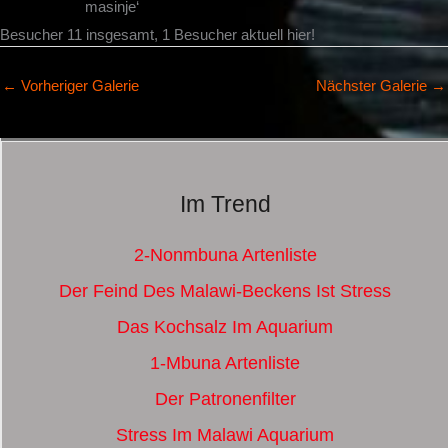
masinje‘
Besucher 11 insgesamt, 1 Besucher aktuell hier!
←
Vorheriger Galerie
Nächster Galerie
→
Im Trend
2-Nonmbuna Artenliste
Der Feind Des Malawi-Beckens Ist Stress
Das Kochsalz Im Aquarium
1-Mbuna Artenliste
Der Patronenfilter
Stress Im Malawi Aquarium