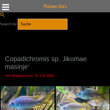
Malawi-Guru
Search for:
SEARCH BUTTON
Zum
Inhalt
springen
Copadichromis sp. ‚likomae
masinje‘
Von
Malawi-Guru
/
8. Juli 2026