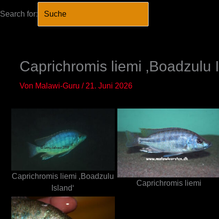
Search for:
SEARCH BUTTO
Zum
Inhalt
springen
Caprichromis liemi ‚Boadzulu I
Von
Malawi-Guru
/
21. Juni 2026
Caprichromis liemi ‚Boadzulu
Caprichromis liemi
Island‘