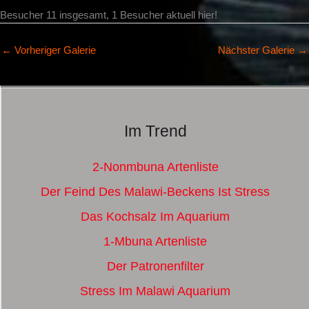
Besucher 11 insgesamt, 1 Besucher aktuell hier!
←
Vorheriger Galerie
Nächster Galerie
→
Im Trend
2-Nonmbuna Artenliste
Der Feind Des Malawi-Beckens Ist Stress
Das Kochsalz Im Aquarium
1-Mbuna Artenliste
Der Patronenfilter
Stress Im Malawi Aquarium