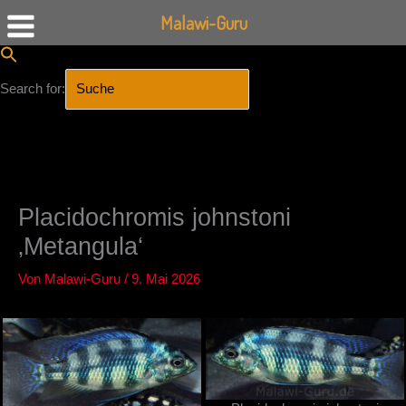
Malawi-Guru
Search for:
SEARCH BUTTON
Zum
Inhalt
springen
Placidochromis johnstoni
‚Metangula‘
Von
Malawi-Guru
/
9. Mai 2026