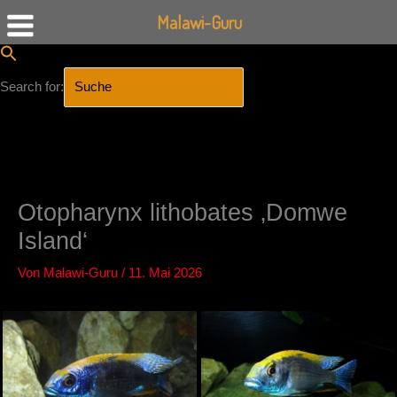
Malawi-Guru
Search for:
SEARCH BUTTON
Zum
Inhalt
springen
Otopharynx lithobates ‚Domwe
Island‘
Von
Malawi-Guru
/
11. Mai 2026