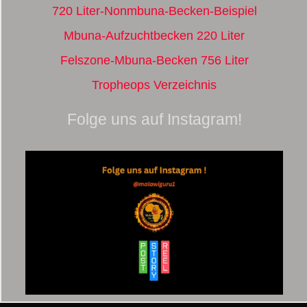
720 Liter-Nonmbuna-Becken-Beispiel
Mbuna-Aufzuchtbecken 220 Liter
Felszone-Mbuna-Becken 756 Liter
Tropheops Verzeichnis
Folge uns auf Instagram!