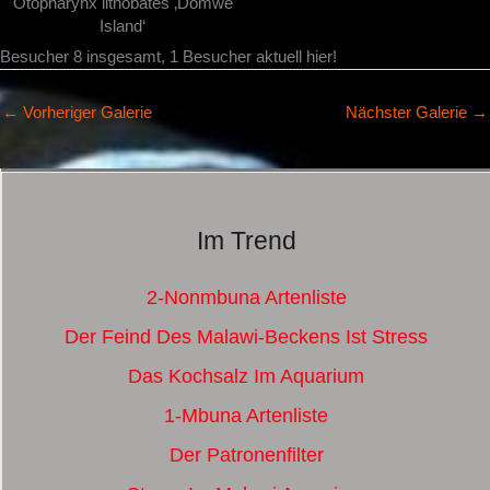
Otopharynx lithobates ‚Domwe
Island‘
Besucher 8 insgesamt, 1 Besucher aktuell hier!
←
Vorheriger Galerie
Nächster Galerie
→
Im Trend
2-Nonmbuna Artenliste
Der Feind Des Malawi-Beckens Ist Stress
Das Kochsalz Im Aquarium
1-Mbuna Artenliste
Der Patronenfilter