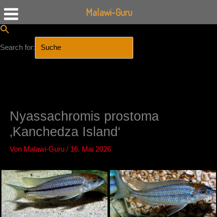
Malawi-Guru
Search for:
SEARCH BUTTON
Zum
Inhalt
springen
Nyassachromis prostoma
‚Kanchedza Island‘
Von
Malawi-Guru
/
16. Mai 2026