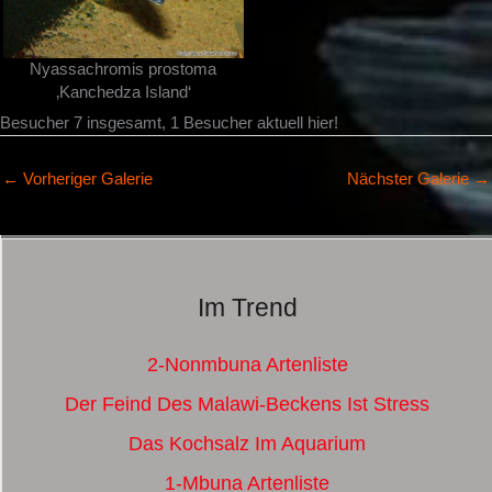
Nyassachromis prostoma
‚Kanchedza Island‘
Besucher 7 insgesamt, 1 Besucher aktuell hier!
←
Vorheriger Galerie
Nächster Galerie
→
Im Trend
2-Nonmbuna Artenliste
Der Feind Des Malawi-Beckens Ist Stress
Das Kochsalz Im Aquarium
1-Mbuna Artenliste