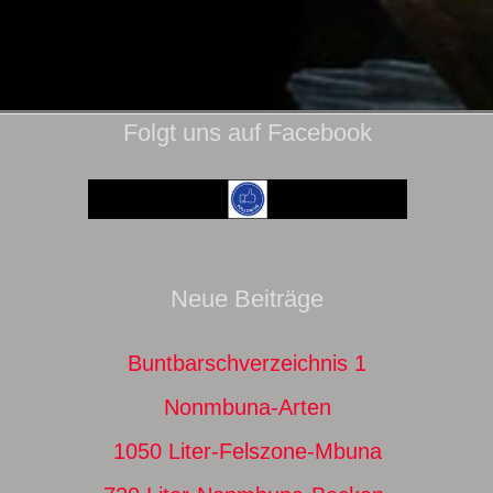
Folgt uns auf Facebook
Neue Beiträge
Buntbarschverzeichnis 1
Nonmbuna-Arten
1050 Liter-Felszone-Mbuna