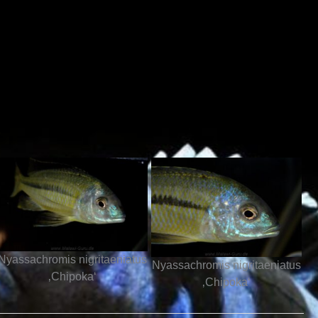
Nyassachromis nigritaeniatus
Nyassachromis nigritaeniatus
‚Chipoka‘
‚Chipoka‘