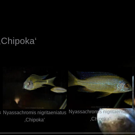
N
‚Chipoka‘
Nyassachromis nigritaeniatus
s
Nyassachromis nigritaeniatus
‚Chipoka‘
‚Chipoka‘