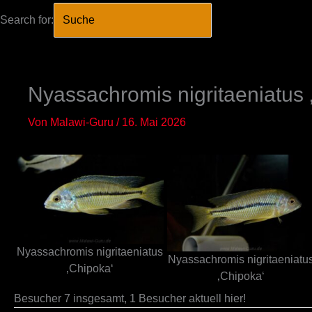
Search for:
SEARCH BUTTO
Zum
Inhalt
springen
Nyassachromis nigritaeniatus 
Von
Malawi-Guru
/
16. Mai 2026
Nyassachromis nigritaeniatus
Nyassachromis nigritaeniatu
‚Chipoka‘
‚Chipoka‘
Besucher 7 insgesamt, 1 Besucher aktuell hier!