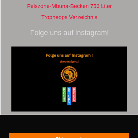
Felszone-Mbuna-Becken 756 Liter
Tropheops Verzeichnis
Folge uns auf Instagram!