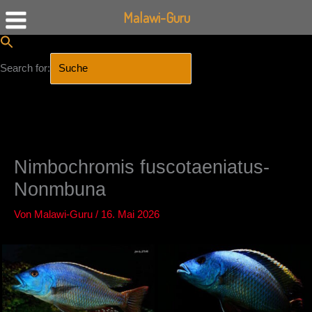
Malawi-Guru
Search for:
SEARCH BUTTON
Zum
Inhalt
springen
Nimbochromis fuscotaeniatus-
Nonmbuna
Von
Malawi-Guru
/
16. Mai 2026