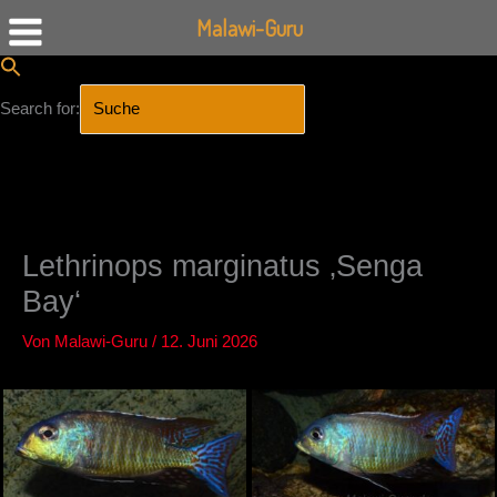
Malawi-Guru
Search for:
SEARCH BUTTON
Zum
Inhalt
springen
Lethrinops marginatus ‚Senga
Bay‘
Von
Malawi-Guru
/
12. Juni 2026