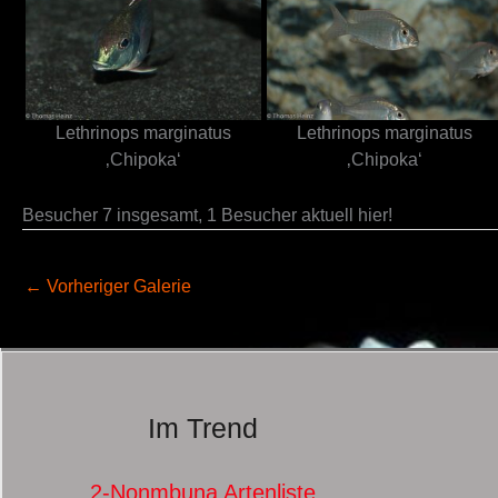
Lethrinops marginatus
Lethrinops marginatus
‚Chipoka‘
‚Chipoka‘
Besucher 7 insgesamt, 1 Besucher aktuell hier!
←
Vorheriger Galerie
Im Trend
2-Nonmbuna Artenliste