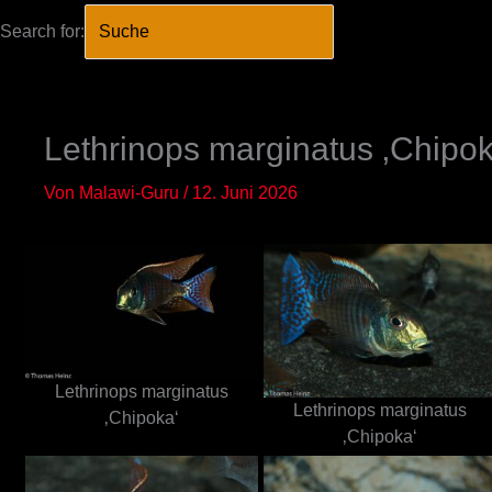
Search for:
SEARCH BUTTO
Zum
Inhalt
springen
Lethrinops marginatus ‚Chipok
Von
Malawi-Guru
/
12. Juni 2026
Lethrinops marginatus
Lethrinops marginatus
‚Chipoka‘
‚Chipoka‘