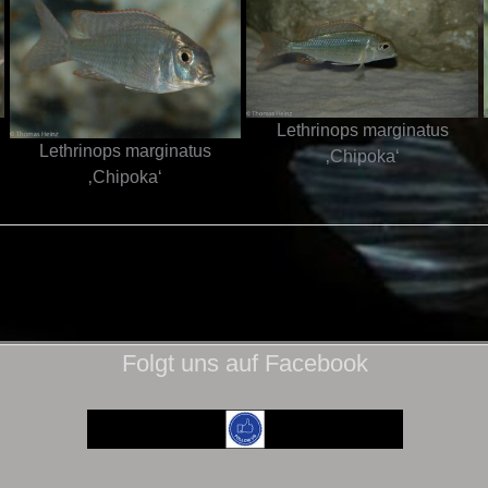
Lethrinops marginatus
Lethrinops marginatus
‚Chipoka‘
‚Chipoka‘
Folgt uns auf Facebook