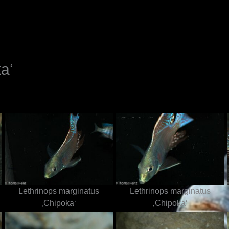
N
a‘
Lethrinops marginatus
Lethrinops marginatus
‚Chipoka‘
‚Chipoka‘