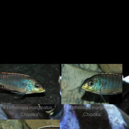
Lethrinops marginatus
Lethrinops marginatus
‚Chipoka‘
‚Chipoka‘