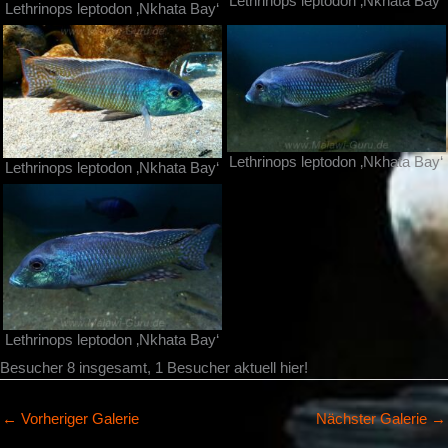
Lethrinops leptodon ‚Nkhata Bay‘
Lethrinops leptodon ‚Nkhata Bay‘
Lethrinops leptodon ‚Nkhata Bay‘
Lethrinops leptodon ‚Nkhata Bay‘
Lethrinops leptodon ‚Nkhata Bay‘
Besucher 8 insgesamt, 1 Besucher aktuell hier!
←
Vorheriger Galerie
Nächster Galerie
→