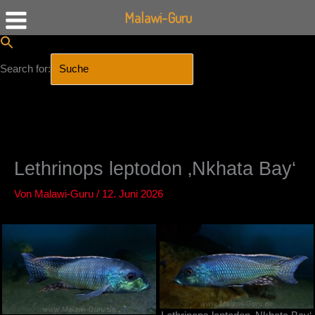
Malawi-Guru
Search for:
SEARCH BUTTON
Zum
Inhalt
springen
Lethrinops leptodon ‚Nkhata Bay‘
Von
Malawi-Guru
/
12. Juni 2026