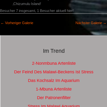
‚Chizumulu Island‘
Besucher 7 insgesamt, 1 Besucher aktuell hier!
←
Vorheriger Galerie
Nächster Galerie
→
Im Trend
2-Nonmbuna Artenliste
Der Feind Des Malawi-Beckens Ist Stress
Das Kochsalz Im Aquarium
1-Mbuna Artenliste
Der Patronenfilter
Stress Im Malawi Aquarium