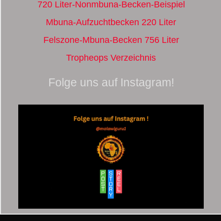
720 Liter-Nonmbuna-Becken-Beispiel
Mbuna-Aufzuchtbecken 220 Liter
Felszone-Mbuna-Becken 756 Liter
Tropheops Verzeichnis
Folge uns auf Instagram!