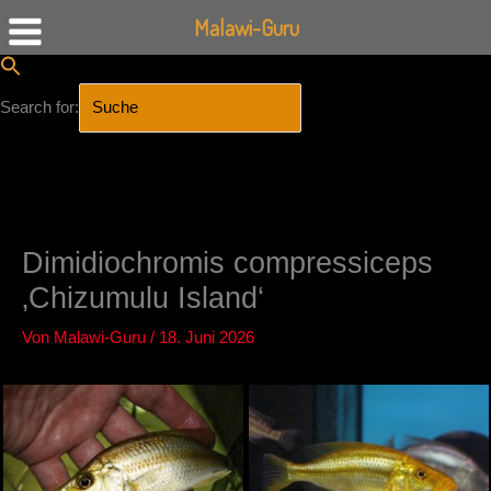
Malawi-Guru
Search for:
SEARCH BUTTON
Zum
Inhalt
springen
Dimidiochromis compressiceps
‚Chizumulu Island‘
Von
Malawi-Guru
/
18. Juni 2026