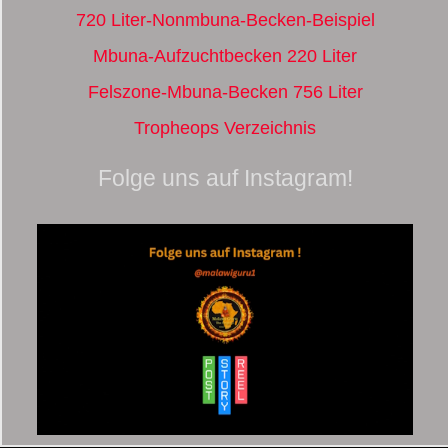
720 Liter-Nonmbuna-Becken-Beispiel
Mbuna-Aufzuchtbecken 220 Liter
Felszone-Mbuna-Becken 756 Liter
Tropheops Verzeichnis
Folge uns auf Instagram!