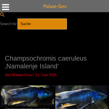
Malawi-Guru
Search for:
SEARCH BUTTON
Zum
Inhalt
springen
Champsochromis caeruleus
‚Namalenje Island‘
Von
Malawi-Guru
/
21. Juni 2026
Champsochromis caeruleus