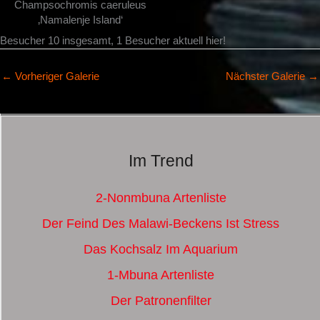
Champsochromis caeruleus
‚Namalenje Island‘
Besucher 10 insgesamt, 1 Besucher aktuell hier!
←
Vorheriger Galerie
Nächster Galerie
→
Im Trend
2-Nonmbuna Artenliste
Der Feind Des Malawi-Beckens Ist Stress
Das Kochsalz Im Aquarium
1-Mbuna Artenliste
Der Patronenfilter