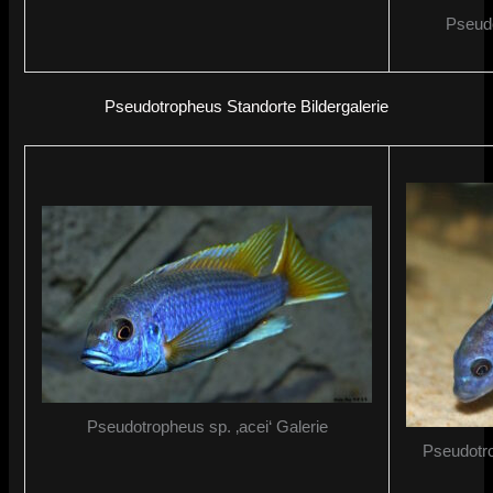
Pseudo
Pseudotropheus Standorte Bildergalerie
Pseudotropheus sp. ‚acei‘ Galerie
Pseudotro