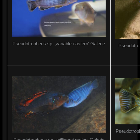
Pseudotropheus sp. ‚variable eastern‘ Galerie
Pseudotro
Pseudotroph
Pseudotropheus sp. ‚williamsi maleri‘ Galerie