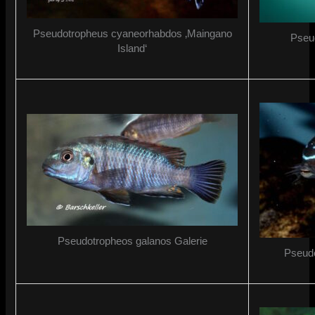
Pseudotropheus cyaneorhabdos ‚Maingano
Pseu
Island‘
Pseudotropheos galanos Galerie
Pseudo