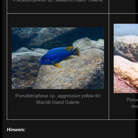
Pseudotropheus sp. ‚aggressive yellow fin‘
Pseud
Machili Island Galerie
moz
Hinweis: