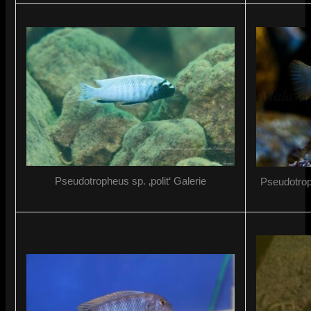
Pseudotropheus sp. ‚polit‘ Galerie
Pseudotrop