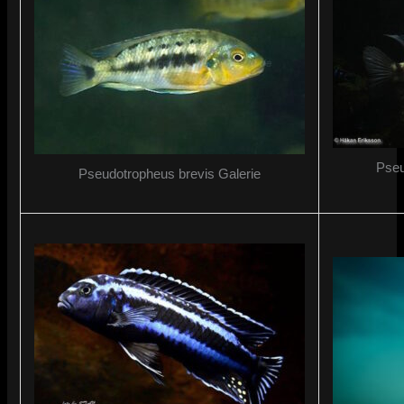
Pseu
Pseudotropheus brevis Galerie