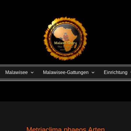
N
Malawisee
Malawisee-Gattungen
Einrichtung
Metriaclima phaeos Arten