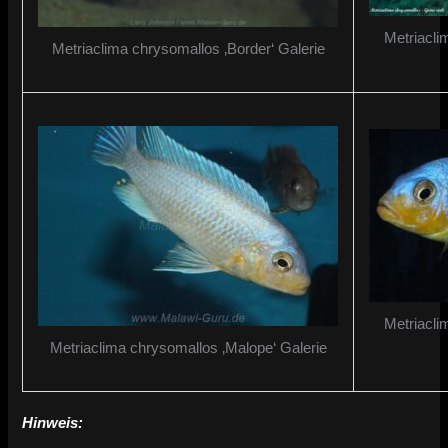
Metriacli
Metriaclima chrysomallos ‚Border‘ Galerie
Metriacl
Metriaclima chrysomallos ‚Malope‘ Galerie
Hinweis: