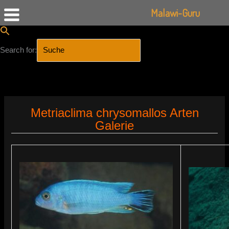
Malawi-Guru
Search for:
SEARCH BUTTON
Zum
Inhalt
Metriaclima chrysomallos Arten
springen
Galerie