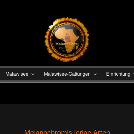
N
Malawisee
Malawisee-Gattungen
Einrichtung
Melanochromis loriae Arten