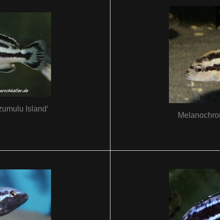
zumulu Island‘
Melanochrom