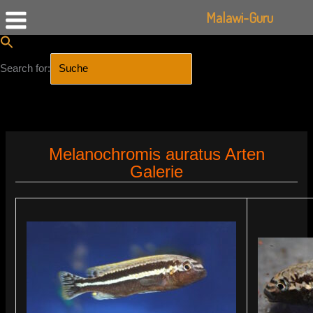
Malawi-Guru
Search for:
SEARCH BUTTON
Zum
Inhalt
Melanochromis auratus Arten
springen
Galerie