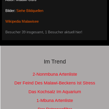
Bilder:
Siehe Bildquellen
Wikipedia Malawisee
Besucher 39 insgesamt, 1 Besucher aktuell hier!
Im Trend
2-Nonmbuna Artenliste
Der Feind Des Malawi-Beckens Ist Stress
Das Kochsalz Im Aquarium
1-Mbuna Artenliste